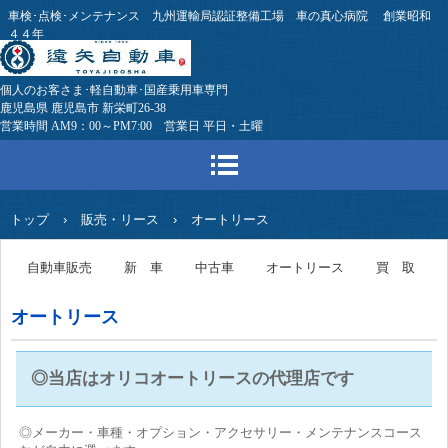
車検･点検･メンテナンス 九州運輸局認証整備工場 車の真心病院 創業昭和
４４年
個人のお客さま･軽自動車･国産乗用車専門
鹿児島県 鹿児島市 新栄町26-38
営業時間 AM9：00～PM7:00 営業日 平日・土曜
トップ
›
販売・リース
›
オートリース
自動車販売
新 車
中古車
オートリース
買 取
オートリース
◎
当店はオリコオートリースの代理店です
◎メーカー・車種・オプション・アクセサリー・メンテナンスコース