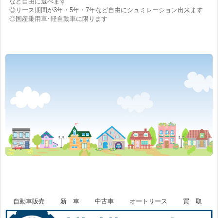
など自由に選べます
◎リース期間が3年・5年・7年など自由にシュミレーション出来ます
◎国産乗用車･軽自動車に限ります
自動車販売
新 車
中古車
オートリース
買 取