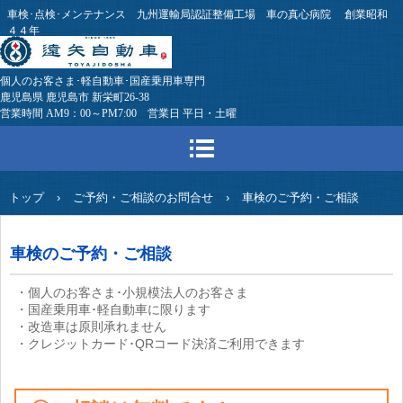
車検･点検･メンテナンス 九州運輸局認証整備工場 車の真心病院 創業昭和
４４年
個人のお客さま･軽自動車･国産乗用車専門
鹿児島県 鹿児島市 新栄町26-38
営業時間 AM9：00～PM7:00 営業日 平日・土曜
トップ
›
ご予約・ご相談のお問合せ
›
車検のご予約・ご相談
車検のご予約・ご相談
・個人のお客さま･小規模法人のお客さま
・国産乗用車･軽自動車に限ります
・改造車は原則承れません
・クレジットカード･QRコード決済ご利用できます